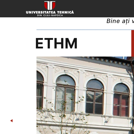
Bine ați
ETHM