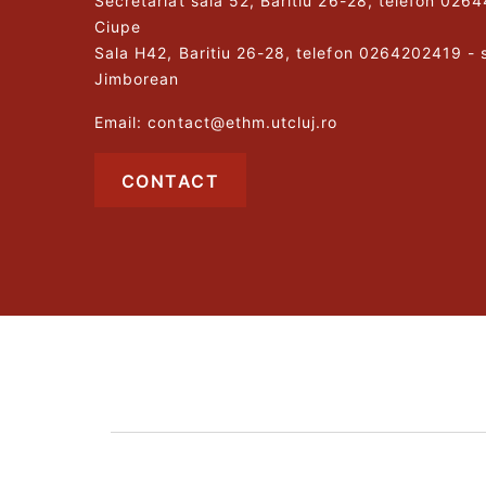
Secretariat sala 52, Baritiu 26-28, telefon 026
Ciupe
Sala H42, Baritiu 26-28, telefon 0264202419 - 
Jimborean
Email: contact@ethm.utcluj.ro
CONTACT