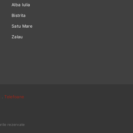
Alba Iulia
Bistrita
Satu Mare
Zalau
i
.
Telefoane
urile rezervate