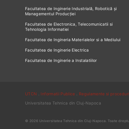
Facultatea de Inginerie Industrială, Robotică și
Managementul Producției
Facultatea de Electronica, Telecomunicatii si
Tehnologia Informatiei
Facultatea de Ingineria Materialelor si a Mediului
Facultatea de Inginerie Electrica
Facultatea de Inginerie a Instalatiilor
UTCN
.
Informatii Publice
.
Regulamente si procedur
Universitatea Tehnica din Cluj-Napoca
©
2026
Universitatea Tehnica din Cluj-Napoca
. Toate drept